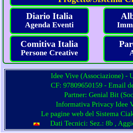
Diario Italia
Alb
Agenda Eventi
Imma
Comitiva Italia
Par
Persone Creative
Idee Vive (Associazione) - 
CF: 97809650159 - Email del
Partner:
Genial Bit
(
Soc
Informativa Privacy Idee 
Le pagine web del Sistema Ciak
Dati Tecnici: Sez.: 8b
, Agg